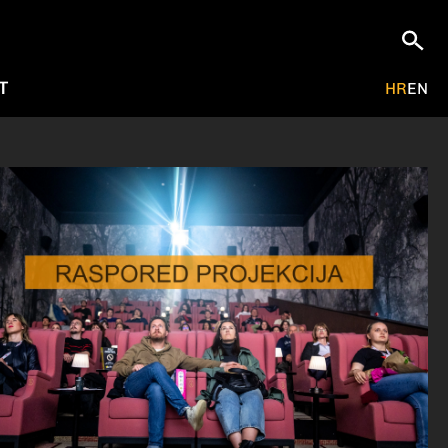
T
HR
EN