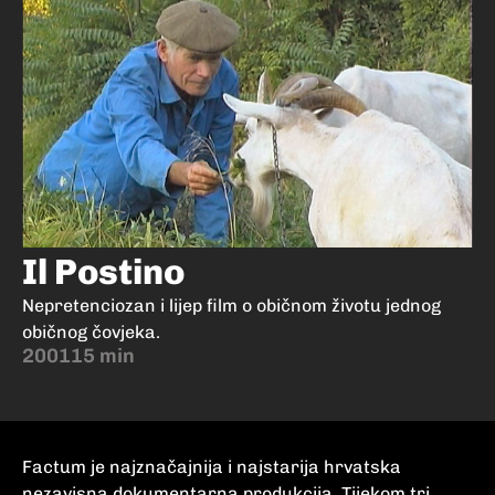
Il Postino
Nepretenciozan i lijep film o običnom životu jednog
običnog čovjeka.
2001
15 min
Factum je najznačajnija i najstarija hrvatska
nezavisna dokumentarna produkcija. Tijekom tri