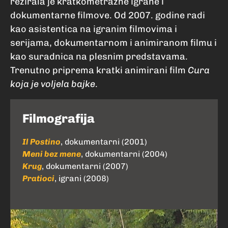
režirala je kratkometražne igrane i
dokumentarne filmove. Od 2007. godine radi
kao asistentica na igranim filmovima i
serijama, dokumentarnom i animiranom filmu i
kao suradnica na plesnim predstavama.
Trenutno priprema kratki animirani film
Cura
koja je voljela bajke
.
Filmografija
Il Postino
, dokumentarni (2001)
Meni bez mene
, dokumentarni (2004)
Krug
, dokumentarni (2007)
Pratioci
, igrani (2008)