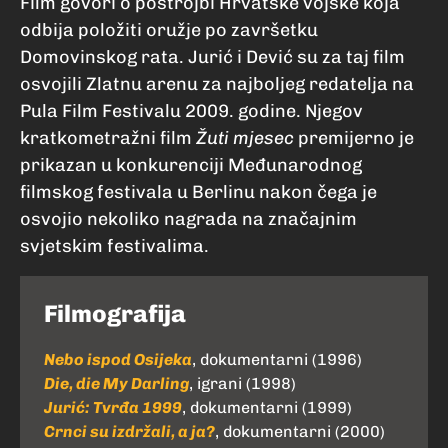
Film govori o postrojbi Hrvatske vojske koja
odbija položiti oružje po završetku
Domovinskog rata. Jurić i Dević su za taj film
osvojili Zlatnu arenu za najboljeg redatelja na
Pula Film Festivalu 2009. godine. Njegov
kratkometražni film
Žuti mjesec
premijerno je
prikazan u konkurenciji Međunarodnog
filmskog festivala u Berlinu nakon čega je
osvojio nekoliko nagrada na značajnim
svjetskim festivalima.
Filmografija
Nebo ispod Osijeka
, dokumentarni (1996)
Die, die My Darling
, igrani (1998)
Jurić: Tvrđa 1999
, dokumentarni (1999)
Crnci su izdržali, a ja?
, dokumentarni (2000)