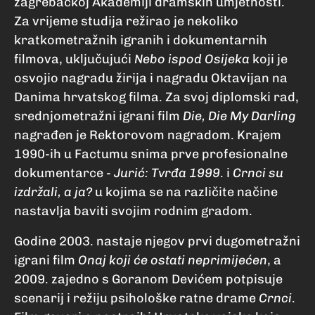
zagrebačkoj Akademiji dramskih umjetnosti.
Za vrijeme studija režirao je nekoliko
kratkometražnih igranih i dokumentarnih
filmova, uključujući
Nebo ispod Osijeka
koji je
osvojio nagradu žirija i nagradu Oktavijan na
Danima hrvatskog filma. Za svoj diplomski rad,
srednjometražni igrani film
Die, Die My Darling
nagrađen je Rektorovom nagradom. Krajem
1990-ih u Factumu snima prve profesionalne
dokumentarce -
Jurić: Tvrđa 1999
. i
Crnci su
izdržali, a ja?
u kojima se na različite načine
nastavlja baviti svojim rodnim gradom.
Godine 2003. nastaje njegov prvi dugometražni
igrani film
Onaj koji će ostati neprimijećen
, a
2009. zajedno s Goranom Devićem potpisuje
scenarij i režiju psihološke ratne drame
Crnci
.