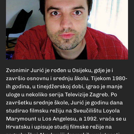
Zvonimir Jurić je rođen u Osijeku, gdje je i
završio osnovnu i srednju školu. Tijekom 1980-
ih godina, u tinejdžerskoj dobi, igrao je manje
uloge u nekoliko serija Televizije Zagreb. Po
završetku srednje škole, Jurić je godinu dana
studirao filmsku režiju na Sveučilištu Loyola
Marymount u Los Angelesu, a 1992. vraća se u
Hrvatsku i upisuje studij filmske režije na