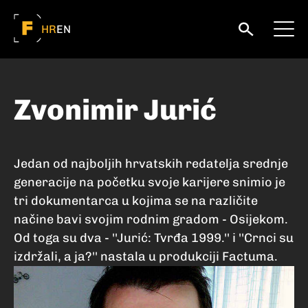
HR
EN
Zvonimir Jurić
Jedan od najboljih hrvatskih redatelja srednje
generacije na početku svoje karijere snimio je
tri dokumentarca u kojima se na različite
načine bavi svojim rodnim gradom - Osijekom.
Od toga su dva - ''Jurić: Tvrđa 1999.'' i ''Crnci su
izdržali, a ja?'' nastala u produkciji Factuma.