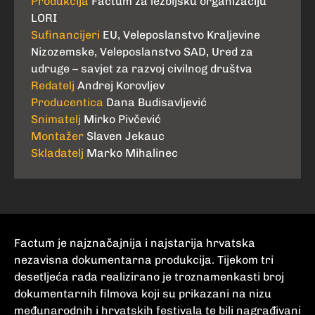
Produkcija
Factum za lezbijsku organizaciju
LORI
Sufinancijeri
EU, Veleposlanstvo Kraljevine
Nizozemske, Veleposlanstvo SAD, Ured za
udruge – savjet za razvoj civilnog društva
Redatelj
Andrej Korovljev
Producentica
Dana Budisavljević
Snimatelj
Mirko Pivčević
Montažer
Slaven Jekauc
Skladatelj
Marko Mihalinec
Factum je najznačajnija i najstarija hrvatska
nezavisna dokumentarna produkcija. Tijekom tri
desetljeća rada realizirano je troznamenkasti broj
dokumentarnih filmova koji su prikazani na nizu
međunarodnih i hrvatskih festivala te bili nagrađivani