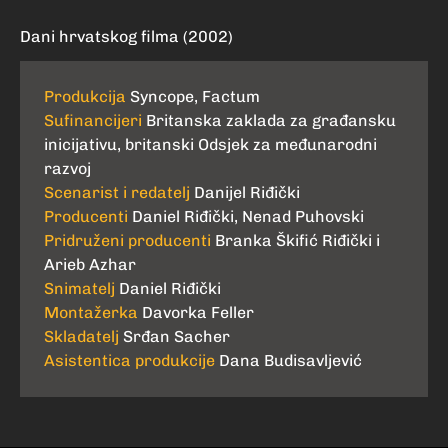
Dani hrvatskog filma (2002)
Produkcija
Syncope, Factum
Sufinancijeri
Britanska zaklada za građansku
inicijativu, britanski Odsjek za međunarodni
razvoj
Scenarist i redatelj
Danijel Riđički
Producenti
Daniel Riđički, Nenad Puhovski
Pridruženi producenti
Branka Škifić Riđički i
Arieb Azhar
Snimatelj
Daniel Riđički
Montažerka
Davorka Feller
Skladatelj
Srđan Sacher
Asistentica produkcije
Dana Budisavljević