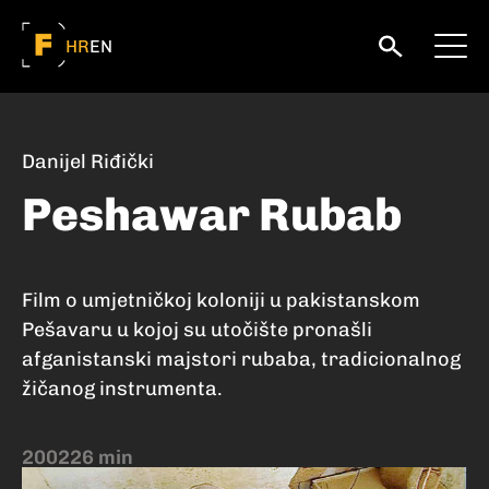
HR
EN
Danijel Riđički
Peshawar Rubab
Film o umjetničkoj koloniji u pakistanskom
Pešavaru u kojoj su utočište pronašli
afganistanski majstori rubaba, tradicionalnog
žičanog instrumenta.
2002
26 min