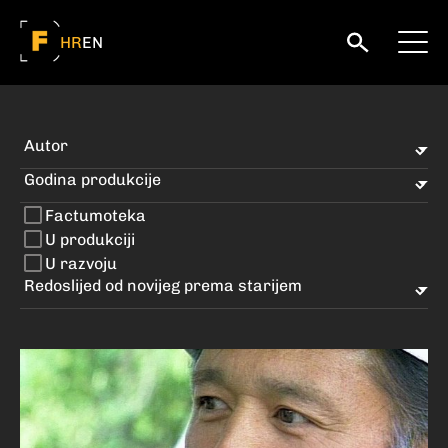
HR
EN
Factumoteka
U produkciji
U razvoju