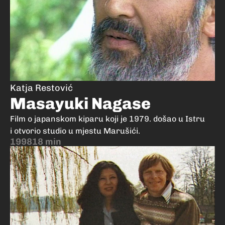
Katja Restović
Masayuki Nagase
Film o japanskom kiparu koji je 1979. došao u Istru
i otvorio studio u mjestu Marušići.
1998
18 min