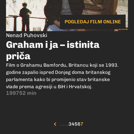
POGLEDAJ FILM ONLINE
Nenad Puhovski
Graham i ja – istinita
priča
Film o Grahamu Bamfordu, Britancu koji se 1993.
godine zapalio ispred Donjeg doma britanskog
parlamenta kako bi promijenio stav britanske
vlade prema agresiji u BiH i Hrvatskoj.
1997
52 min
...
3
4
5
6
7