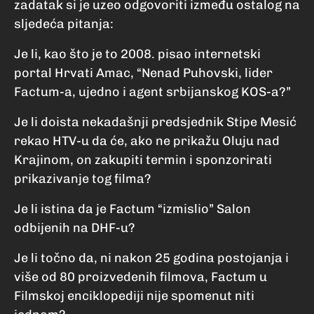
zadatak si je uzeo odgovoriti između ostalog na
sljedeća pitanja:
Je li, kao što je to 2008. pisao internetski
portal Hrvati Amac, “Nenad Puhovski, lider
Factum-a, ujedno i agent srbijanskog KOS-a?”
Je li doista nekadašnji predsjednik Stipe Mesić
rekao HTV-u da će, ako ne prikažu Oluju nad
Krajinom, on zakupiti termin i sponzorirati
prikazivanje tog filma?
Je li istina da je Factum “izmislio” Salon
odbijenih na DHF-u?
Je li točno da, ni nakon 25 godina postojanja i
više od 80 proizvedenih filmova, Factum u
Filmskoj enciklopediji nije spomenut niti