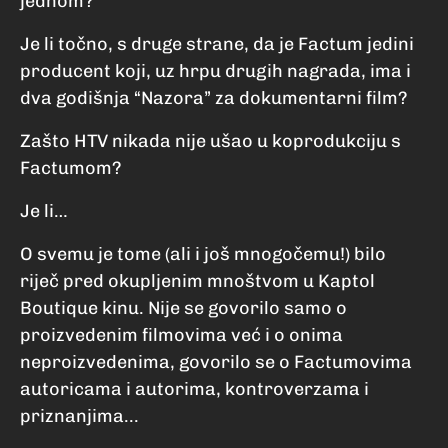
jednom?
Je li točno, s druge strane, da je Factum jedini
producent koji, uz hrpu drugih nagrada, ima i
dva godišnja “Nazora” za dokumentarni film?
Zašto HTV nikada nije ušao u koprodukciju s
Factumom?
Je li…
O svemu je tome (ali i još mnogočemu!) bilo
riječ pred okupljenim mnoštvom u Kaptol
Boutique kinu. Nije se govorilo samo o
proizvedenim filmovima već i o onima
neproizvedenima, govorilo se o Factumovima
autoricama i autorima, kontroverzama i
priznanjima...