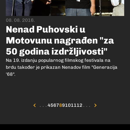
08. 08. 2016.
Nenad Puhovski u
Motovunu nagrađen "za
50 godina izdržljivosti"
Na 19. izdanju popularnog filmskog festivala na
brdu također je prikazan Nenadov film "Generacija
'68".
...
4
5
6
7
8
9
10
11
12
...