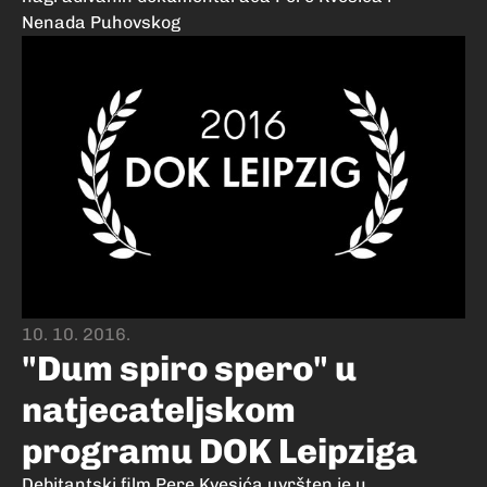
Nenada Puhovskog
10. 10. 2016.
"Dum spiro spero" u
natjecateljskom
programu DOK Leipziga
Debitantski film Pere Kvesića uvršten je u