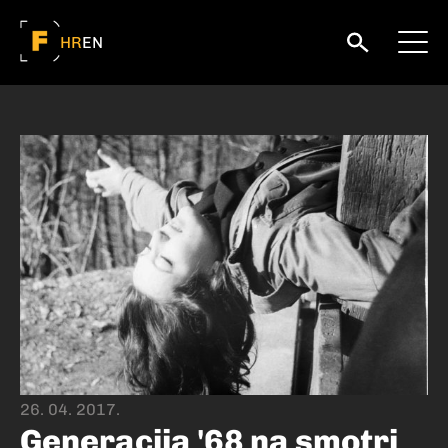
HR
EN
26. 04. 2017.
Generacija '68 na smotri