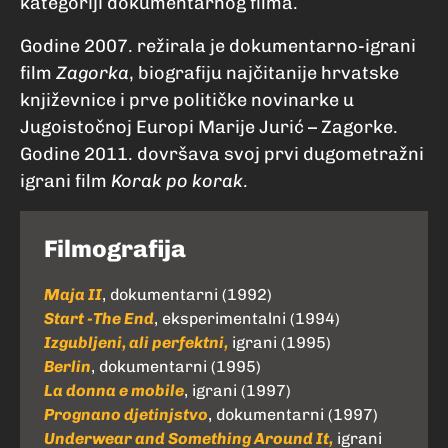
kategoriji dokumentarnog filma.
Godine 2007. režirala je dokumentarno-igrani
film
Zagorka
, biografiju najčitanije hrvatske
književnice i prve političke novinarke u
Jugoistočnoj Europi Marije Jurić – Zagorke.
Godine 2011. dovršava svoj prvi dugometražni
igrani film
Korak po korak
.
Filmografija
Maja II
, dokumentarni (1992)
Start -The End
, eksperimentalni (1994)
Izgubljeni, ali perfektni,
igrani (1995)
Berlin
, dokumentarni (1995)
La donna e mobile
, igrani (1997)
Prognano djetinjstvo
, dokumentarni (1997)
Underwear and Something Around It,
igrani