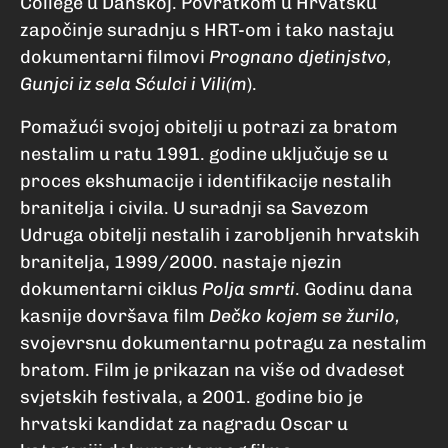
College u Danskoj. Povratkom u Hrvatsku
započinje suradnju s HRT-om i tako nastaju
dokumentarni filmovi
Prognano djetinjstvo,
Gunjci iz sela Sćulci i Vili(m
).
Pomažući svojoj obitelji u potrazi za bratom
nestalim u ratu 1991. godine uključuje se u
proces ekshumacije i identifikacije nestalih
branitelja i civila. U suradnji sa Savezom
Udruga obitelji nestalih i zarobljenih hrvatskih
branitelja, 1999/2000. nastaje njezin
dokumentarni ciklus
Polja smrti
. Godinu dana
kasnije dovršava film
Dečko kojem se žurilo,
svojevrsnu dokumentarnu potragu za nestalim
bratom. Film je prikazan na više od dvadeset
svjetskih festivala, a 2001. godine bio je
hrvatski kandidat za nagradu Oscar u