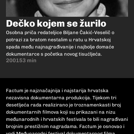
Dečko kojem se žurilo
Osobna priča redateljice Biljane Čakić-Veselič o
potrazi za bratom nestalim u ratu u Hrvatskoj
spada među najnagrađivanije i najbolje domaće
dokumentarce s početka novog tisućljeća.
2001
53 min
Factum je najznačajnija i najstarija hrvatska
nezavisna dokumentarna produkcija. Tijekom tri
desetljeća rada realizirano je troznamenkasti broj
dokumentarnih filmova koji su prikazani na nizu
međunarodnih i hrvatskih festivala te bili nagrađivani
brojnim prestižnim nagradama. Factum je osnovao i
vodi Međunarodni festival dokumentarnog filma